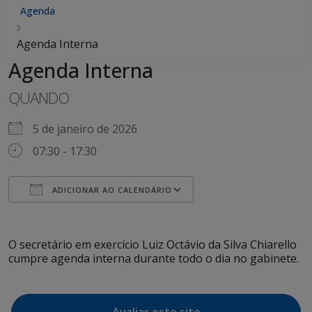
Agenda
Agenda Interna
Agenda Interna
QUANDO
5 de janeiro de 2026
07:30 - 17:30
ADICIONAR AO CALENDÁRIO
Baixar ICS
Google Agenda
iCalendar
Office 365
Outlook Live
O secretário em exercício Luiz Octávio da Silva Chiarello
cumpre agenda interna durante todo o dia no gabinete.