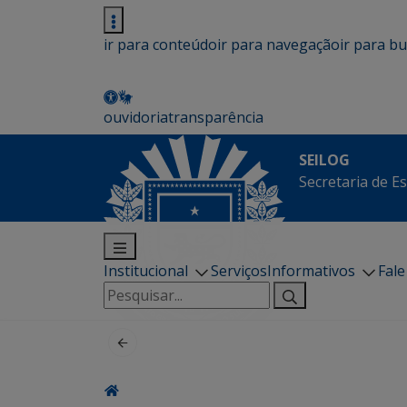
ir para conteúdo
ir para navegação
ir para b
ouvidoria
transparência
SEILOG
Secretaria de E
Institucional
Serviços
Informativos
Fal
Pesquisar
por: