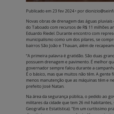
Publicado em
23 fev 2024
• por dionizio@seinf
Novas obras de drenagem das águas pluviais e
do Taboado com recursos de R$ 11 milhões an
Eduardo Riedel. Durante encontro com repres
municipalismo como um dos pilares, se compr
bairros São João e Thauan, além de recapeame
“A primeira palavra é gratidão. São duas gran
possuem drenagem e pavimento. É melhor qual
governador sempre falou durante a campanha,
É o básico, mas que muitos não têm. A gente f
menos manutenção que as máquinas têm e nes
prefeito José Natan.
Na área da segurança pública, o pedido ao gov
militares da cidade que tem 26 mil habitantes,
Geografia e Estatística). “Em um curtíssimo 