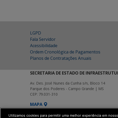
LGPD
Fala Servidor
Acessibilidade
Ordem Cronológica de Pagamentos
Planos de Contratações Anuais
SECRETARIA DE ESTADO DE INFRAESTRUTU
Av. Des. José Nunes da Cunha s/n, Bloco 14
Parque dos Poderes - Campo Grande | MS
CEP: 79.031-310
MAPA
SETDIG | Secretaria-Executiva de Transf
Utilizamos cookies para permitir uma melhor experiência em noss