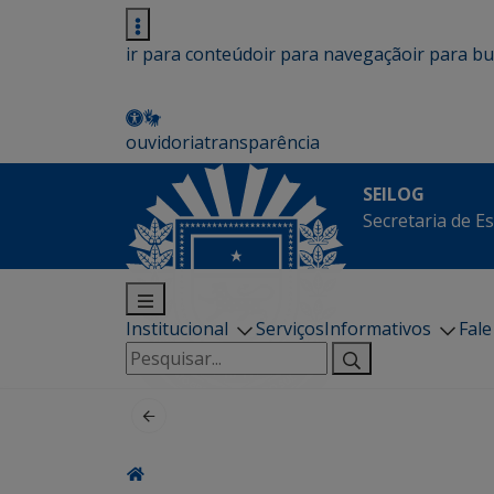
ir para conteúdo
ir para navegação
ir para b
ouvidoria
transparência
SEILOG
Secretaria de E
Institucional
Serviços
Informativos
Fal
Pesquisar
por: