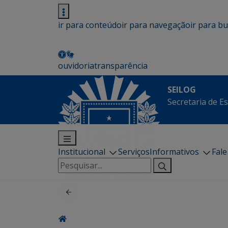
ir para conteúdo
ir para navegação
ir para b
ouvidoria
transparência
SEILOG
Secretaria de E
Institucional
Serviços
Informativos
Fal
Pesquisar
por: