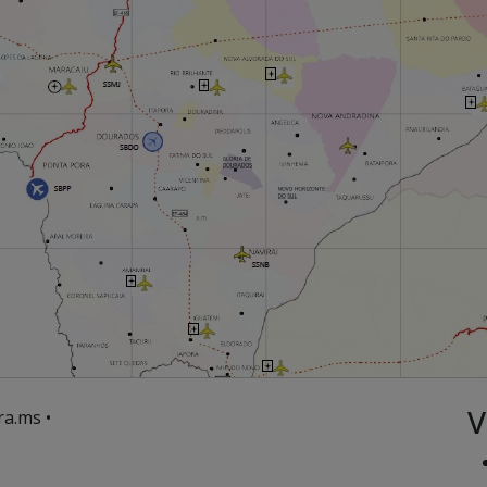
V
ra.ms •