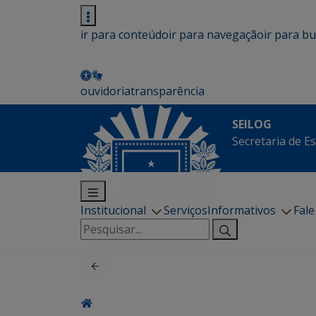
ir para conteúdo
ir para navegação
ir para b
ouvidoria
transparência
SEILOG
Secretaria de E
Institucional
Serviços
Informativos
Fal
Pesquisar
por: