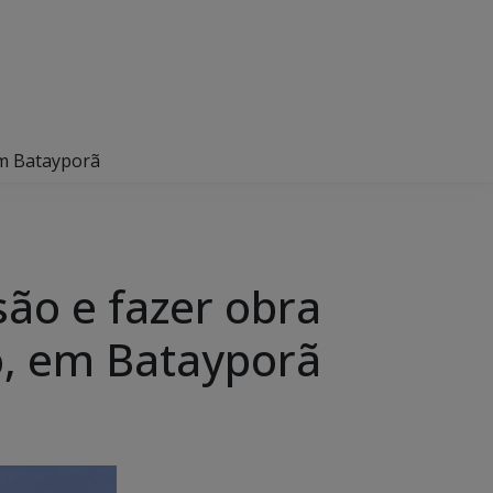
em Batayporã
ão e fazer obra
o, em Batayporã