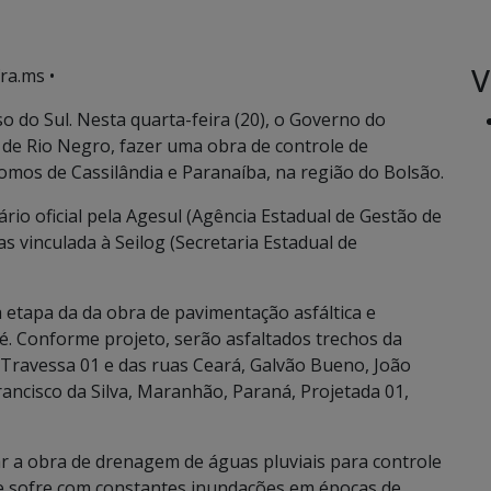
V
ra.ms •
 do Sul. Nesta quarta-feira (20), o Governo do
 de Rio Negro, fazer uma obra de controle de
mos de Cassilândia e Paranaíba, na região do Bolsão.
ário oficial pela Agesul (Agência Estadual de Gestão de
 vinculada à Seilog (Secretaria Estadual de
 etapa da da obra de pavimentação asfáltica e
é. Conforme projeto, serão asfaltados trechos da
 Travessa 01 e das ruas Ceará, Galvão Bueno, João
rancisco da Silva, Maranhão, Paraná, Projetada 01,
r a obra de drenagem de águas pluviais para controle
e sofre com constantes inundações em épocas de