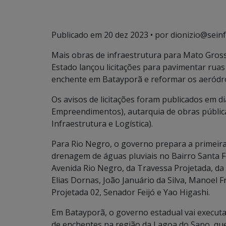
Publicado em
20 dez 2023
• por dionizio@seinf
Mais obras de infraestrutura para Mato Grosso
Estado lançou licitações para pavimentar ruas
enchente em Batayporã e reformar os aeródro
Os avisos de licitações foram publicados em di
Empreendimentos), autarquia de obras públicas
Infraestrutura e Logística).
Para Rio Negro, o governo prepara a primeira
drenagem de águas pluviais no Bairro Santa F
Avenida Rio Negro, da Travessa Projetada, da
Elias Dornas, João Januário da Silva, Manoel F
Projetada 02, Senador Feijó e Yao Higashi.
Em Batayporã, o governo estadual vai executa
de enchentes na região da Lagoa do Sapo, qu