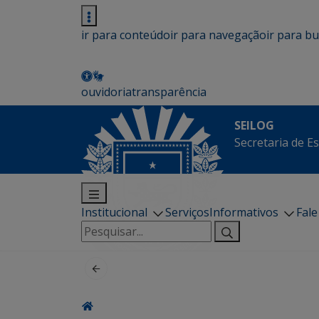
ir para conteúdo
ir para navegação
ir para b
ouvidoria
transparência
SEILOG
Secretaria de E
Institucional
Serviços
Informativos
Fal
Pesquisar
por: