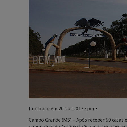
Publicado em
20 out 2017
• por •
Campo Grande (MS) – Após receber 50 casas e 
o município de Antônio João em breve deve v