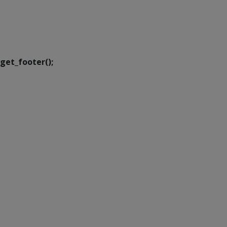
SETDIG | Secretaria-
Executiva de
Transformação Digital
get_footer();