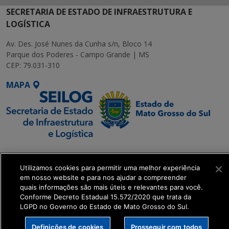
SECRETARIA DE ESTADO DE INFRAESTRUTURA E
LOGÍSTICA
Av. Des. José Nunes da Cunha s/n, Bloco 14
Parque dos Poderes - Campo Grande | MS
CEP: 79.031-310
MAPA
SETDIG | Secretaria-
Executiva de
Utilizamos cookies para permitir uma melhor experiência
Transformação Digital
em nosso website e para nos ajudar a compreender
quais informações são mais úteis e relevantes para você.
Conforme Decreto Estadual 15.572/2020 que trata da
get_footer();
LGPD no Governo do Estado de Mato Grosso do Sul.
Definições de cookies
Prosseguir com todos