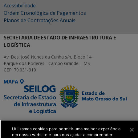
Acessibilidade
Ordem Cronológica de Pagamentos
Planos de Contratações Anuais
SECRETARIA DE ESTADO DE INFRAESTRUTURA E
LOGÍSTICA
Av. Des. José Nunes da Cunha s/n, Bloco 14
Parque dos Poderes - Campo Grande | MS
CEP: 79.031-310
MAPA
SETDIG | Secretaria-
Executiva de
Utilizamos cookies para permitir uma melhor experiência
em nosso website e para nos ajudar a compreender
Transformação Digital