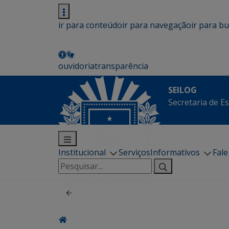
ir para conteúdo
ir para navegação
ir para b
ouvidoria
transparência
SEILOG
Secretaria de E
Institucional
Serviços
Informativos
Fal
Pesquisar
por: