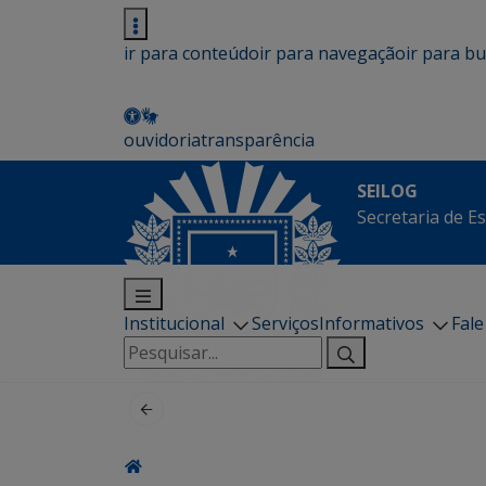
ir para conteúdo
ir para navegação
ir para b
ouvidoria
transparência
SEILOG
Secretaria de E
Institucional
Serviços
Informativos
Fal
Pesquisar
por: