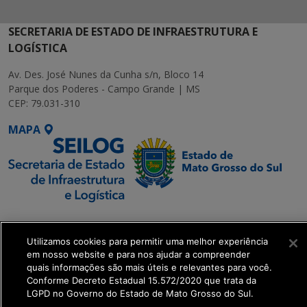
SECRETARIA DE ESTADO DE INFRAESTRUTURA E
LOGÍSTICA
Av. Des. José Nunes da Cunha s/n, Bloco 14
Parque dos Poderes - Campo Grande | MS
CEP: 79.031-310
MAPA
SETDIG | Secretaria-
Executiva de
Utilizamos cookies para permitir uma melhor experiência
Transformação Digital
em nosso website e para nos ajudar a compreender
quais informações são mais úteis e relevantes para você.
Conforme Decreto Estadual 15.572/2020 que trata da
get_footer();
LGPD no Governo do Estado de Mato Grosso do Sul.