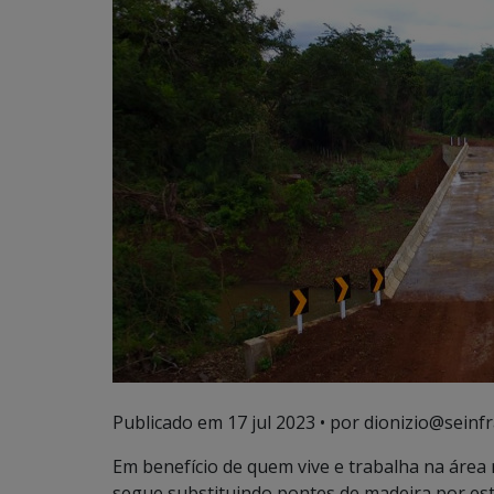
Publicado em
17 jul 2023
• por dionizio@seinfr
Em benefício de quem vive e trabalha na área
segue substituindo pontes de madeira por est