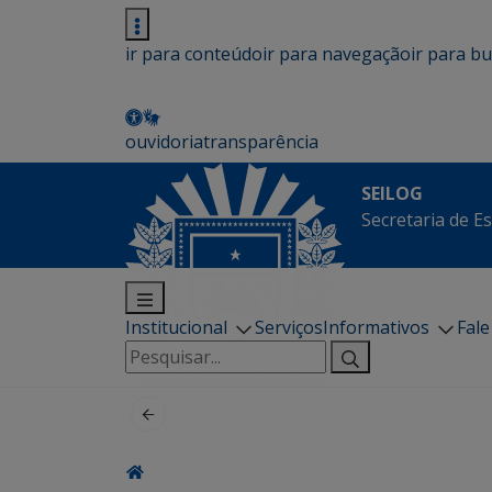
ir para conteúdo
ir para navegação
ir para b
ouvidoria
transparência
SEILOG
Secretaria de E
Institucional
Serviços
Informativos
Fal
Pesquisar
por: