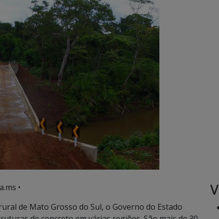
V
a.ms •
 rural de Mato Grosso do Sul, o Governo do Estado
ruturas de concreto em várias regiões. São mais de 30