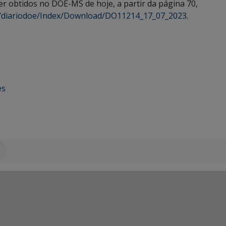
r obtidos no DOE-MS de hoje, a partir da página 70,
r/diariodoe/Index/Download/DO11214_17_07_2023
.
es