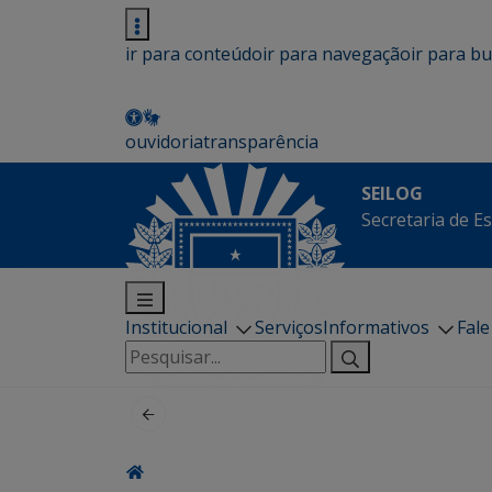
ir para conteúdo
ir para navegação
ir para b
ouvidoria
transparência
SEILOG
Secretaria de E
Institucional
Serviços
Informativos
Fal
Pesquisar
por: