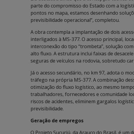
parte do compromisso do Estado com a logíst
pontos no mapa, estamos desenhando soluçõ
previsibilidade operacional”, completou.
A obra contempla a implantação de dois acesso
interligados à MS-377. O acesso principal, loc
interconexão do tipo “trombeta”, solução co
alto fluxo. A estrutura inclui faixas de desace
seguras de veículos na rodovia, sobretudo ca
Já o acesso secundário, no km 97, adota o mod
tráfego na própria MS-377. A combinação dess
otimização do fluxo logístico, ao mesmo temp
trabalhadores, fornecedores e comunidade loca
riscos de acidentes, eliminem gargalos logís
previsibilidade.
Geração de empregos
O Projeto Sucuriú, da Arauco do Brasil, é um 