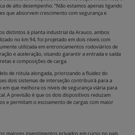
ica de alto desempenho. “Não estamos apenas ligando
es que absorvem crescimento com segurança e
s distintos à planta industrial da Arauco, ambos
alizado no km 94, foi projetado em dois níveis com
mumente utilizada em entroncamentos rodoviários de
leração e aceleração, visando garantir a entrada e saída
rretas e composições de carga.
elo de rótula alongada, priorizando a fluidez do
es dois sistemas de interseção contribuirá para a
o em que melhora os níveis de segurança viária para
l. A previsão é que os dois dispositivos reduzam
ticos e permitam o escoamento de cargas com maior
dos maiores investimentos privados em curso no país.