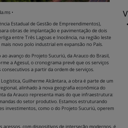
V
a.ms •
ência Estadual de Gestão de Empreendimentos),
 para obras de implantação e pavimentação de dois
rliga entre Três Lagoas e Inocência, na região leste
 mais novo polo industrial em expansão no País.
o ao avanço do Projeto Sucuriú, da Arauco do Brasil,
orme a Agesul, o cronograma prevê que os serviços
 consecutivos a partir da ordem de serviços.
 Logística, Guilherme Alcântara, a obra é parte de um
regional, alinhado à nova geografia econômica do
nta da Arauco representa mais do que infraestrutura:
demandas do setor produtivo. Estamos estruturando
des investimentos, como o do Projeto Sucuriú, operem
s acessos, com dispositivos de interseção modernos, é