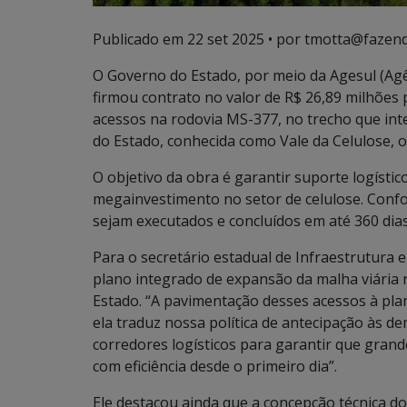
Publicado em
22 set 2025
• por tmotta@fazend
O Governo do Estado, por meio da Agesul (Ag
firmou contrato no valor de R$ 26,89 milhões
acessos na rodovia MS-377, no trecho que inte
do Estado, conhecida como Vale da Celulose, o
O objetivo da obra é garantir suporte logístic
megainvestimento no setor de celulose. Conf
sejam executados e concluídos em até 360 dias
Para o secretário estadual de Infraestrutura e
plano integrado de expansão da malha viária 
Estado. “A pavimentação desses acessos à pla
ela traduz nossa política de antecipação às 
corredores logísticos para garantir que gran
com eficiência desde o primeiro dia”.
Ele destacou ainda que a concepção técnica do