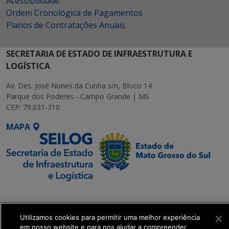
Acessibilidade
Ordem Cronológica de Pagamentos
Planos de Contratações Anuais
SECRETARIA DE ESTADO DE INFRAESTRUTURA E
LOGÍSTICA
Av. Des. José Nunes da Cunha s/n, Bloco 14
Parque dos Poderes - Campo Grande | MS
CEP: 79.031-310
MAPA
SETDIG | Secretaria-
Executiva de
Transformação Digital
Utilizamos cookies para permitir uma melhor experiência
em nosso website e para nos ajudar a compreender