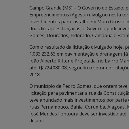
Campo Grande (MS) – O Governo do Estado, po
Empreendimentos (Agesul) divulgou nesta terç
investimentos para asfalto em Mato Grosso do
duas licitações lançadas, o Governo pode inves
Gomes, Dourados, Eldorado, Camapuã e Fátima
Com o resultado da licitação divulgado hoje, 
1.033.232,63 em pavimentação e drenagem. Já a
João Alberto Ritter e Projetada, no bairro Ma
até R$ 724.080,08, segundo o setor de licitaçõ
2018.
O município de Pedro Gomes, que ontem teve 
licitação para pavimentar a rua da Constituiç
teve anunciado mais investimentos por parte 
ruas Pernambuco, Bahia, Corumbá, Alagoas, M
José Mendes Fontoura deve ser investido até 
de abril.