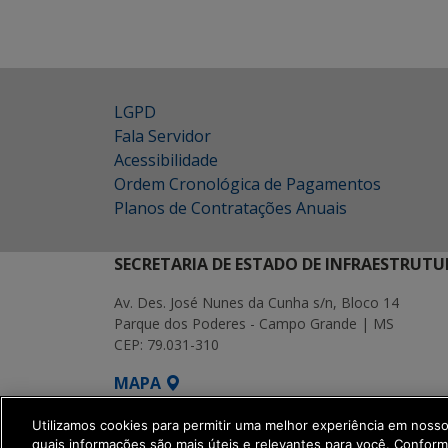
LGPD
Fala Servidor
Acessibilidade
Ordem Cronológica de Pagamentos
Planos de Contratações Anuais
SECRETARIA DE ESTADO DE INFRAESTRUTU
Av. Des. José Nunes da Cunha s/n, Bloco 14
Parque dos Poderes - Campo Grande | MS
CEP: 79.031-310
MAPA
SETDIG | Secretaria-Executiva de Transf
Utilizamos cookies para permitir uma melhor experiência em noss
quais informações são mais úteis e relevantes para você. Confor