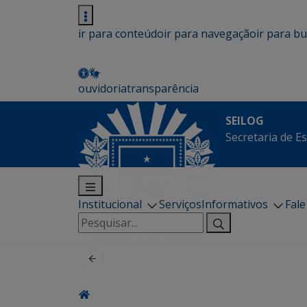
ir para conteúdo
ir para navegação
ir para b
ouvidoria
transparência
SEILOG
Secretaria de E
Institucional
Serviços
Informativos
Fal
Pesquisar
por: