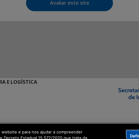
Avaliar este site
RA E LOGÍSTICA
ormação Digital
o website e para nos ajudar a compreender
Defi
me Decreto Estadual 15.572/2020 que trata da