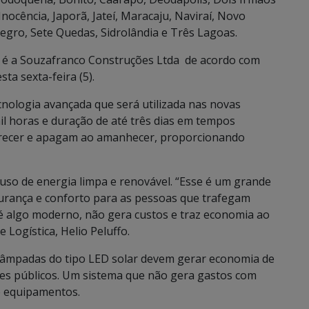
Inocência, Japorã, Jateí, Maracaju, Naviraí, Novo
egro, Sete Quedas, Sidrolândia e Três Lagoas.
o é a Souzafranco Construções Ltda de acordo com
sta sexta-feira (5).
cnologia avançada que será utilizada nas novas
mil horas e duração de até três dias em tempos
recer e apagam ao amanhecer, proporcionando
so de energia limpa e renovável. “Esse é um grande
urança e conforto para as pessoas que trafegam
 é algo moderno, não gera custos e traz economia ao
e Logística, Helio Peluffo.
 lâmpadas do tipo LED solar devem gerar economia de
res públicos. Um sistema que não gera gastos com
e equipamentos.