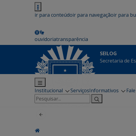
ir para conteúdo
ir para navegação
ir para b
ouvidoria
transparência
SEILOG
Secretaria de E
Institucional
Serviços
Informativos
Fal
Pesquisar
por: