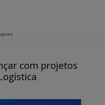
gística
nçar com projetos
Logística