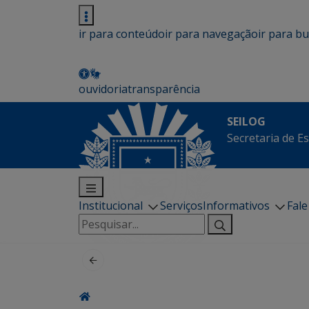
ir para conteúdo
ir para navegação
ir para b
ouvidoria
transparência
SEILOG
Secretaria de E
Institucional
Serviços
Informativos
Fal
Pesquisar
por: