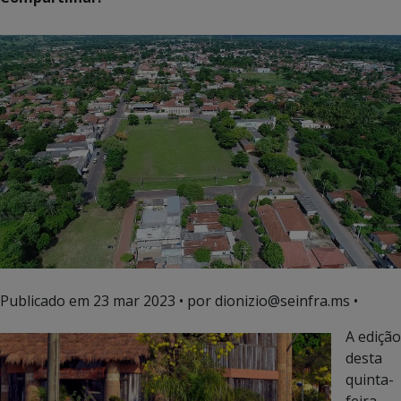
Publicado em
23 mar 2023
• por dionizio@seinfra.ms •
A edição
desta
quinta-
feira