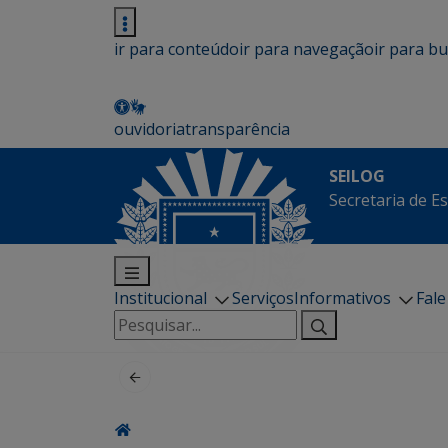
ir para conteúdo
ir para navegação
ir para b
ouvidoria
transparência
SEILOG
Secretaria de E
Institucional
Serviços
Informativos
Fal
Pesquisar
por: