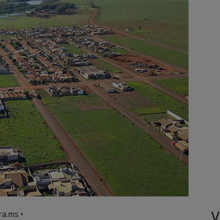
V
ra.ms •