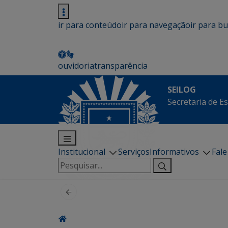
ir para conteúdo
ir para navegação
ir para b
ouvidoria
transparência
SEILOG
Secretaria de E
Institucional
Serviços
Informativos
Fal
Pesquisar
por: