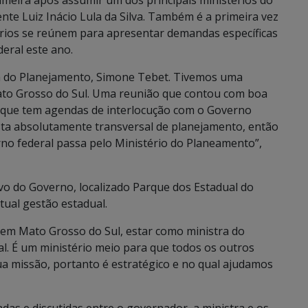
primeira após assumir um dos principais ministérios do
te Luiz Inácio Lula da Silva. Também é a primeira vez
ários se reúnem para apresentar demandas específicas
eral este ano.
ra do Planejamento, Simone Tebet. Tivemos uma
Mato Grosso do Sul. Uma reunião que contou com boa
o, que tem agendas de interlocução com o Governo
sta absolutamente transversal de planejamento, então
no federal passa pelo Ministério do Planeamento”,
ivo do Governo, localizado Parque dos Estadual do
ual gestão estadual.
 em Mato Grosso do Sul, estar como ministra do
. É um ministério meio para que todos os outros
ua missão, portanto é estratégico e no qual ajudamos