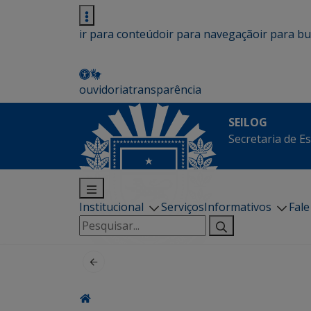
ir para conteúdo
ir para navegação
ir para b
ouvidoria
transparência
SEILOG
Secretaria de E
Institucional
Serviços
Informativos
Fal
Pesquisar
por: