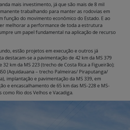
da mais investimento, já que são mais de 8 mil
ermanente trabalhando para manter as rodovias em
 em função do movimento econômico do Estado. E ao
 melhorar a performance de toda a estrutura
l cumpre um papel fundamental na aplicação de recurso
ndo, estão projetos em execução e outros já
sta destacam-se a pavimentação de 42 km da MS 379
32 km da MS 223 (trecho de Costa Rica a Figueirão);
50 (Aquidauana – trecho Palmeiras/ Piraputanga/
ia), implantação e pavimentação da MS 339, em
ção e encascalhamento de 65 km das MS-228 e MS-
 como Rio dos Velhos e Vacadiga.