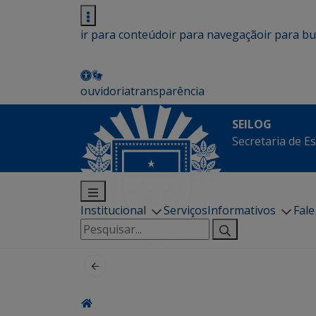
ir para conteúdo
ir para navegação
ir para b
ouvidoria
transparência
SEILOG
Secretaria de E
Institucional
Serviços
Informativos
Fal
Pesquisar
por: