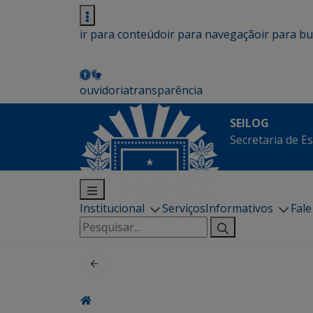
ir para conteúdo
ir para navegação
ir para b
ouvidoria
transparência
SEILOG
Secretaria de E
Institucional
Serviços
Informativos
Fal
Pesquisar
por: