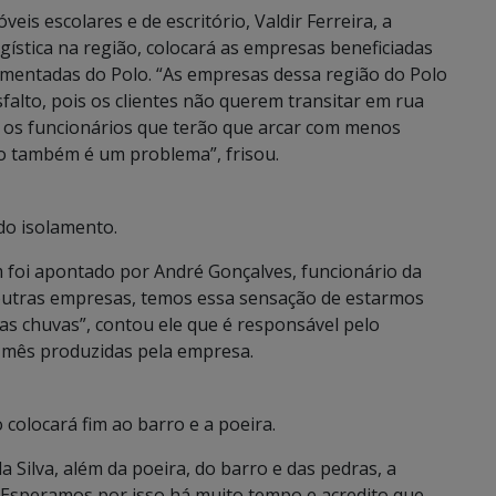
eis escolares e de escritório, Valdir Ferreira, a
ística na região, colocará as empresas beneficiadas
imentadas do Polo. “As empresas dessa região do Polo
falto, pois os clientes não querem transitar em rua
m os funcionários que terão que arcar com menos
so também é um problema”, frisou.
 do isolamento.
foi apontado por André Gonçalves, funcionário da
utras empresas, temos essa sensação de estarmos
as chuvas”, contou ele que é responsável pelo
 mês produzidas pela empresa.
 colocará fim ao barro e a poeira.
a Silva, além da poeira, do barro e das pedras, a
“Esperamos por isso há muito tempo e acredito que