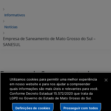
Informativos
Notícias
Empresa de Saneamento de Mato Grosso do Sul –
SANESUL
Empresa de Saneamento de
Mato Grosso do Sul – SANESUL
Utilizamos cookies para permitir uma melhor experiência
em nosso website e para nos ajudar a compreender
quais informações são mais úteis e relevantes para você.
Compartilhar:
Conforme Decreto Estadual 15.572/2020 que trata da
LGPD no Governo do Estado de Mato Grosso do Sul.
Publicado em
19 maio 2025
• por pgarcia@fazenda.ms •
Definições de cookies
Prosseguir com todos