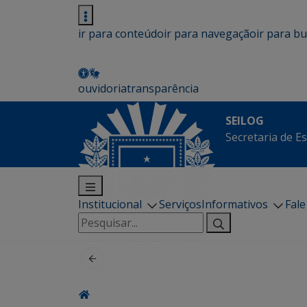
ir para conteúdo
ir para navegação
ir para b
ouvidoria
transparência
SEILOG
Secretaria de E
Institucional
Serviços
Informativos
Fal
Pesquisar
por: