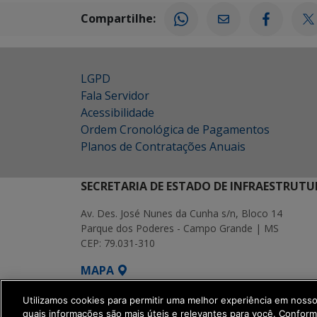
Compartilhe:
LGPD
Fala Servidor
Acessibilidade
Ordem Cronológica de Pagamentos
Planos de Contratações Anuais
SECRETARIA DE ESTADO DE INFRAESTRUTU
Av. Des. José Nunes da Cunha s/n, Bloco 14
Parque dos Poderes - Campo Grande | MS
CEP: 79.031-310
MAPA
SETDIG | Secretaria-Executiva de Transf
Utilizamos cookies para permitir uma melhor experiência em noss
quais informações são mais úteis e relevantes para você. Confor