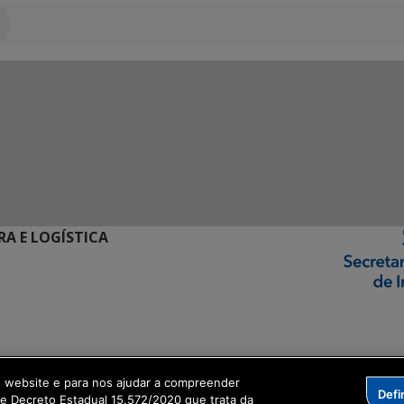
RA E LOGÍSTICA
ormação Digital
o website e para nos ajudar a compreender
Defi
me Decreto Estadual 15.572/2020 que trata da