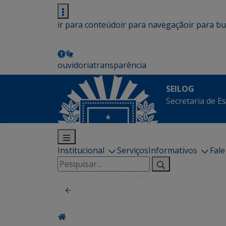
ir para conteúdo
ir para navegação
ir para b
ouvidoria
transparência
SEILOG
Secretaria de E
Institucional
Serviços
Informativos
Fal
Pesquisar
por: