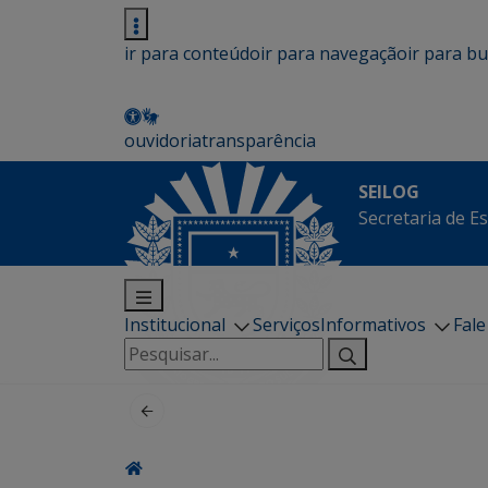
ir para conteúdo
ir para navegação
ir para b
ouvidoria
transparência
SEILOG
Secretaria de E
Institucional
Serviços
Informativos
Fal
Pesquisar
por: