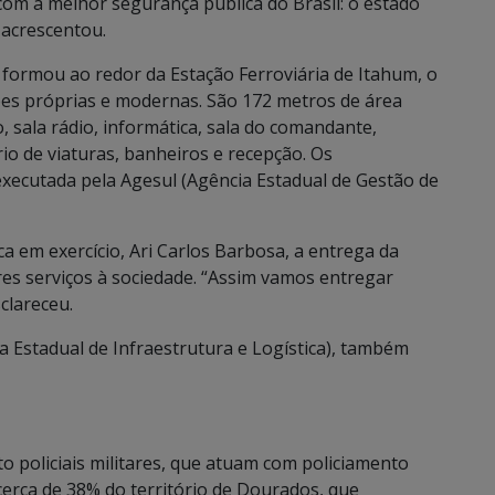
com a melhor segurança pública do Brasil: o estado
, acrescentou.
 formou ao redor da Estação Ferroviária de Itahum, o
es próprias e modernas. São 172 metros de área
o, sala rádio, informática, sala do comandante,
io de viaturas, banheiros e recepção. Os
executada pela Agesul (Agência Estadual de Gestão de
ca em exercício, Ari Carlos Barbosa, a entrega da
ores serviços à sociedade. “Assim vamos entregar
clareceu.
ria Estadual de Infraestrutura e Logística), também
o policiais militares, que atuam com policiamento
cerca de 38% do território de Dourados, que