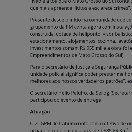
“Não é a toa que o Mato Grosso do Sul conta 
que mais apreende ilícitos e esclarece crimes”
Presente desde o início na comunidade que se
grupamento da PM conta agora com instalaçõ
construída, dotada de heliponto, visor balístic
estacionamento, alojamentos, cozinha, lavatór
investimentos somam R$ 955 mil e a obra foi 
Empreendimentos de Mato Grosso do Sul).
Para o secretário de Justiça e Segurança Públi
unidade policial significa poder prestar melh
melhores aos nossos verdadeiros patrões”, es
O secretário Helio Peluffo, da Seilog (Secreta
participou do evento de entrega.
Atuação
O 2° GPM de Itahum conta com o efetivo de oit
urbano e rural em uma área de 1.589,84 Km², 