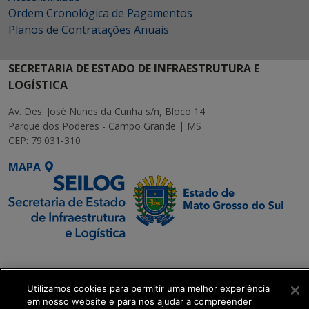
Ordem Cronológica de Pagamentos
Planos de Contratações Anuais
SECRETARIA DE ESTADO DE INFRAESTRUTURA E
LOGÍSTICA
Av. Des. José Nunes da Cunha s/n, Bloco 14
Parque dos Poderes - Campo Grande | MS
CEP: 79.031-310
MAPA
SETDIG | Secretaria-
Executiva de
Transformação Digital
Utilizamos cookies para permitir uma melhor experiência
em nosso website e para nos ajudar a compreender