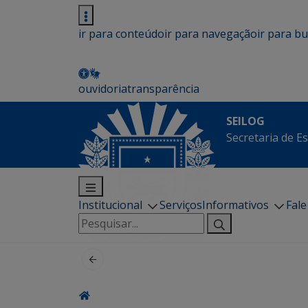
ir para conteúdo
ir para navegação
ir para b
ouvidoria
transparência
SEILOG
Secretaria de E
Institucional
Serviços
Informativos
Fal
Pesquisar
por: