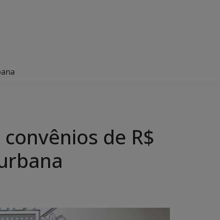
bana
m convênios de R$
 urbana