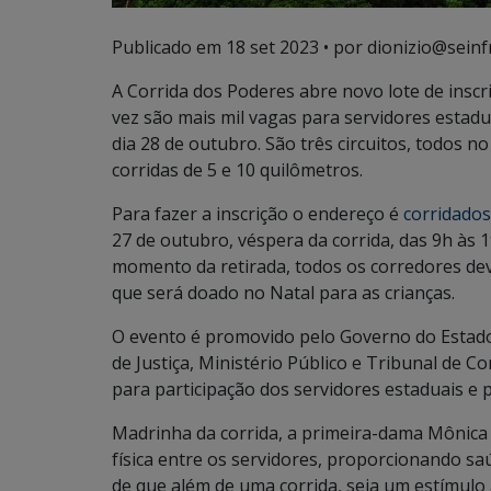
Publicado em
18 set 2023
• por dionizio@seinf
A Corrida dos Poderes abre novo lote de inscri
vez são mais mil vagas para servidores estadu
dia 28 de outubro. São três circuitos, todos 
corridas de 5 e 10 quilômetros.
Para fazer a inscrição o endereço é
corridado
27 de outubro, véspera da corrida, das 9h às 
momento da retirada, todos os corredores d
que será doado no Natal para as crianças.
O evento é promovido pelo Governo do Estado,
de Justiça, Ministério Público e Tribunal de Co
para participação dos servidores estaduais e p
Madrinha da corrida, a primeira-dama Mônica R
física entre os servidores, proporcionando sa
de que além de uma corrida, seja um estímulo a