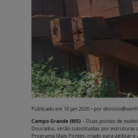
Publicado em
10 jan 2020
• por dionizio@seinf
Campo Grande (MS)
– Duas pontes de madeir
Dourados, serão substituídas por estruturas 
Programa Mais Pontes, criado para agilizar e