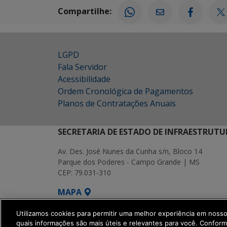
Compartilhe:
LGPD
Fala Servidor
Acessibilidade
Ordem Cronológica de Pagamentos
Planos de Contratações Anuais
SECRETARIA DE ESTADO DE INFRAESTRUTU
Av. Des. José Nunes da Cunha s/n, Bloco 14
Parque dos Poderes - Campo Grande | MS
CEP: 79.031-310
MAPA
SETDIG | Secretaria-Executiva de Transf
Utilizamos cookies para permitir uma melhor experiência em noss
quais informações são mais úteis e relevantes para você. Confor