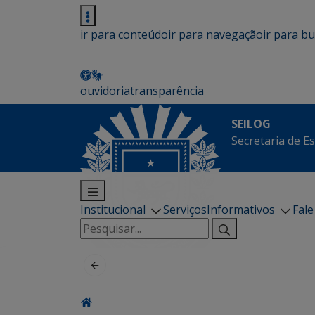
ir para conteúdo
ir para navegação
ir para b
ouvidoria
transparência
SEILOG
Secretaria de E
Institucional
Serviços
Informativos
Fal
Pesquisar
por: