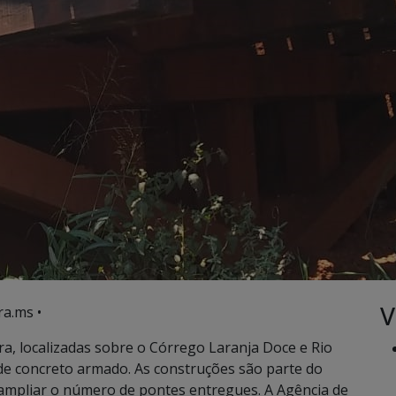
V
ra.ms •
a, localizadas sobre o Córrego Laranja Doce e Rio
de concreto armado. As construções são parte do
 ampliar o número de pontes entregues. A Agência de