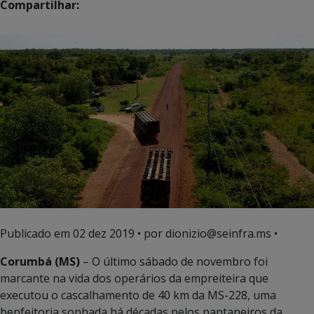
Compartilhar:
Publicado em
02 dez 2019
• por dionizio@seinfra.ms •
Corumbá (MS)
– O último sábado de novembro foi
marcante na vida dos operários da empreiteira que
executou o cascalhamento de 40 km da MS-228, uma
benfeitoria sonhada há décadas pelos pantaneiros da