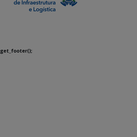
SETDIG | Secretaria-
Executiva de
Transformação Digital
get_footer();