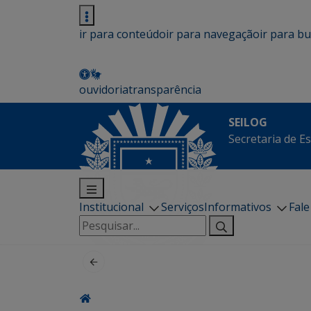
ir para conteúdo
ir para navegação
ir para b
ouvidoria
transparência
SEILOG
Secretaria de E
Institucional
Serviços
Informativos
Fal
Pesquisar
por: