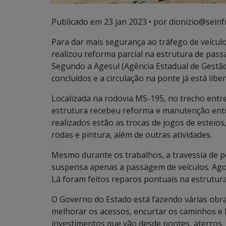
Publicado em
23 jan 2023
• por dionizio@seinf
Para dar mais segurança ao tráfego de veícul
realizou reforma parcial na estrutura de pas
Segundo a Agesul (Agência Estadual de Gestã
concluídos e a circulação na ponte já está libe
Localizada na rodovia MS-195, no trecho entr
estrutura recebeu reforma e manutenção entre 
realizados estão as trocas de jogos de esteios,
rodas e pintura, além de outras atividades.
Mesmo durante os trabalhos, a travessia de p
suspensa apenas a passagem de veículos. Ago
Lá foram feitos reparos pontuais na estrutura
O Governo do Estado está fazendo várias obra
melhorar os acessos, encurtar os caminhos e 
investimentos que vão desde pontes, aterros