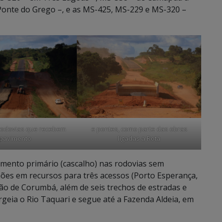
Ponte do Grego –, e as MS-425, MS-229 e MS-320 –
rodovias que recebem
e pontes, como parte das obras
pavimento
ligadas a Rota
mento primário (cascalho) nas rodovias sem
lhões em recursos para três acessos (Porto Esperança,
ião de Corumbá, além de seis trechos de estradas e
geia o Rio Taquari e segue até a Fazenda Aldeia, em