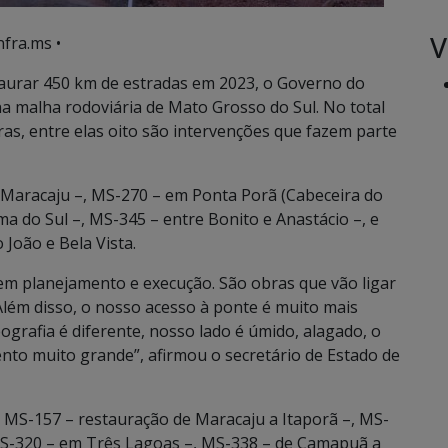
V
nfra.ms •
taurar 450 km de estradas em 2023, o Governo do
na malha rodoviária de Mato Grosso do Sul. No total
as, entre elas oito são intervenções que fazem parte
Maracaju –, MS-270 – em Ponta Porã (Cabeceira do
a do Sul –, MS-345 – entre Bonito e Anastácio –, e
João e Bela Vista.
em planejamento e execução. São obras que vão ligar
Além disso, o nosso acesso à ponte é muito mais
grafia é diferente, nosso lado é úmido, alagado, o
ento muito grande”, afirmou o secretário de Estado de
 MS-157 – restauração de Maracaju a Itaporã –, MS-
MS-320 – em Três Lagoas –, MS-338 – de Camapuã a