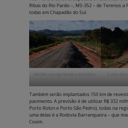
Ribas do Rio Pardo –, MS-352 – de Terenos a 
todas em Chapadão do Sul.
MS-345, que liga Bonito a Anastácio,
é uma das 
Também serão implantados 150 km de revesti
pavimento. A previsão é de utilizar R$ 332 mi
Porto Rolon e Porto São Pedro), todas na reg
uma delas é a Rodovia Barranqueira – que mar
Coxim.