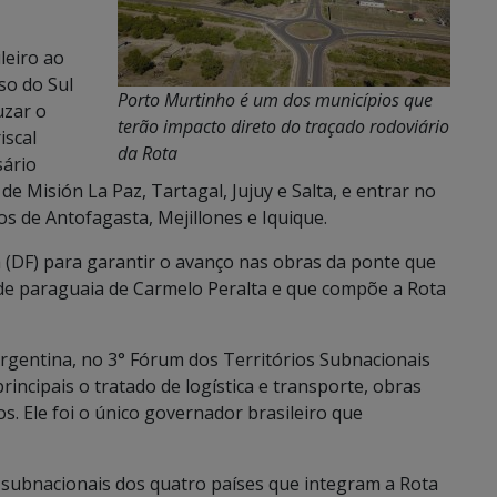
leiro ao
so do Sul
Porto Murtinho é um dos municípios que
uzar o
terão impacto direto do traçado rodoviário
iscal
da Rota
sário
de Misión La Paz, Tartagal, Jujuy e Salta, e entrar no
os de Antofagasta, Mejillones e Iquique.
a (DF) para garantir o avanço nas obras da ponte que
dade paraguaia de Carmelo Peralta e que compõe a Rota
 Argentina, no 3° Fórum dos Territórios Subnacionais
incipais o tratado de logística e transporte, obras
s. Ele foi o único governador brasileiro que
subnacionais dos quatro países que integram a Rota