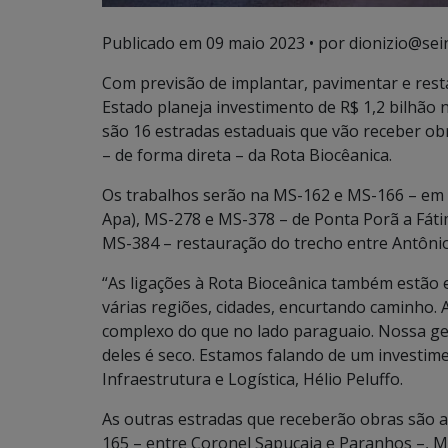
Publicado em
09 maio 2023
• por dionizio@sei
Com previsão de implantar, pavimentar e res
Estado planeja investimento de R$ 1,2 bilhão 
são 16 estradas estaduais que vão receber obr
– de forma direta – da Rota Biocêanica.
Os trabalhos serão na MS-162 e MS-166 – em 
Apa), MS-278 e MS-378 – de Ponta Porã a Fátim
MS-384 – restauração do trecho entre Antônio 
“As ligações à Rota Bioceânica também estão 
várias regiões, cidades, encurtando caminho. 
complexo do que no lado paraguaio. Nossa geo
deles é seco. Estamos falando de um investim
Infraestrutura e Logística, Hélio Peluffo.
As outras estradas que receberão obras são a
165 – entre Coronel Sapucaia e Paranhos –, 