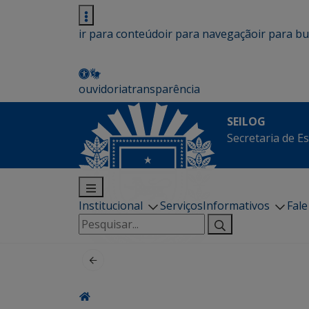
ir para conteúdo
ir para navegação
ir para b
ouvidoria
transparência
SEILOG
Secretaria de E
Institucional
Serviços
Informativos
Fal
Pesquisar
por: