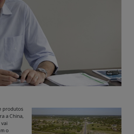
de produtos
ra a China,
 vai
om o