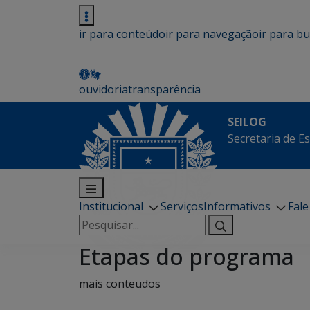
ir para conteúdo
ir para navegação
ir para b
ouvidoria
transparência
SEILOG
Secretaria de E
Institucional
Serviços
Informativos
Fal
Pesquisar
por:
Etapas do programa
mais conteudos