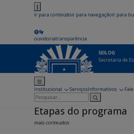
ir para conteúdo
ir para navegação
ir para b
ouvidoria
transparência
SEILOG
Secretaria de E
Institucional
Serviços
Informativos
Fal
Pesquisar
por:
Etapas do programa
mais conteudos