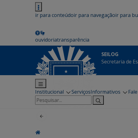
ir para conteúdo
ir para navegação
ir para b
ouvidoria
transparência
SEILOG
Secretaria de E
Institucional
Serviços
Informativos
Fal
Pesquisar
por: