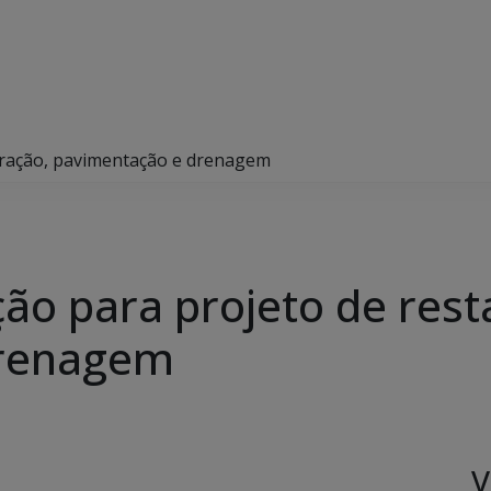
auração, pavimentação e drenagem
ação para projeto de res
drenagem
V