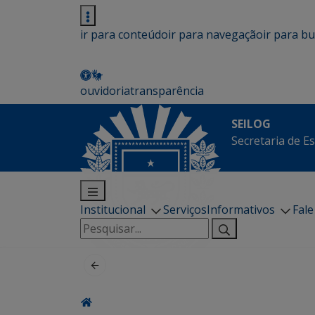
ir para conteúdo
ir para navegação
ir para b
ouvidoria
transparência
SEILOG
Secretaria de E
Institucional
Serviços
Informativos
Fal
Pesquisar
por: