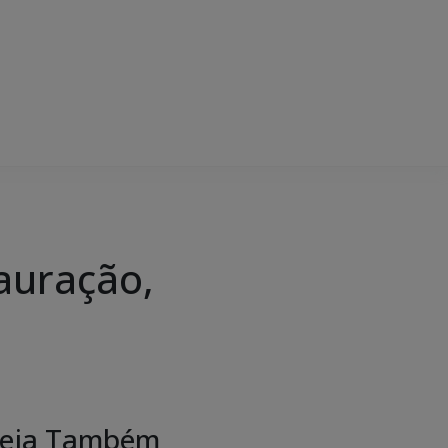
tauração,
eja Também