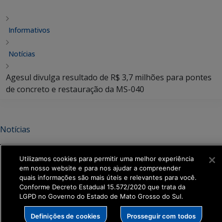
Informativos
Notícias
Agesul divulga resultado de R$ 3,7 milhões para pontes
de concreto e restauração da MS-040
Notícias
Agesul divulga resultado de R$
Utilizamos cookies para permitir uma melhor experiência
3,7 milhões para pontes de
em nosso website e para nos ajudar a compreender
quais informações são mais úteis e relevantes para você.
concreto e restauração da MS-
Conforme Decreto Estadual 15.572/2020 que trata da
040
LGPD no Governo do Estado de Mato Grosso do Sul.
Definições de cookies
Prosseguir com todos