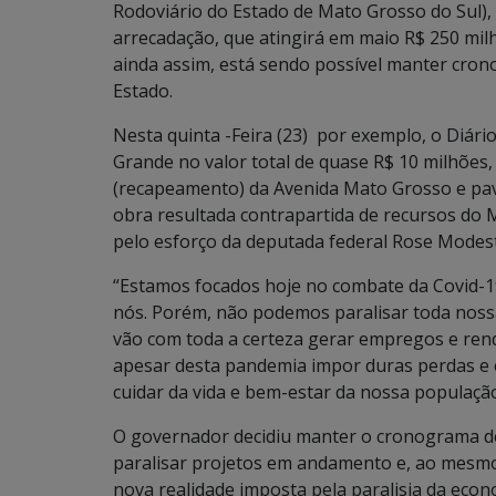
Rodoviário do Estado de Mato Grosso do Sul),
arrecadação, que atingirá em maio R$ 250 mil
ainda assim, está sendo possível manter cron
Estado.
Nesta quinta -Feira (23) por exemplo, o Diário
Grande no valor total de quase R$ 10 milhões, 
(recapeamento) da Avenida Mato Grosso e pa
obra resultada contrapartida de recursos do 
pelo esforço da deputada federal Rose Modes
“Estamos focados hoje no combate da Covid-1
nós. Porém, não podemos paralisar toda nossa
vão com toda a certeza gerar empregos e rend
apesar desta pandemia impor duras perdas e e
cuidar da vida e bem-estar da nossa populaçã
O governador decidiu manter o cronograma d
paralisar projetos em andamento e, ao mesmo 
nova realidade imposta pela paralisia da econ