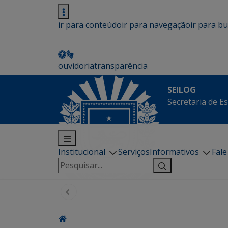
ir para conteúdo
ir para navegação
ir para b
ouvidoria
transparência
SEILOG
Secretaria de E
Institucional
Serviços
Informativos
Fal
Pesquisar
por: