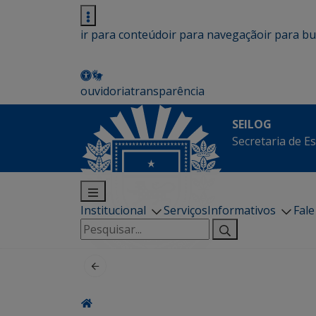
ir para conteúdo
ir para navegação
ir para b
ouvidoria
transparência
SEILOG
Secretaria de E
Institucional
Serviços
Informativos
Fal
Pesquisar
por: