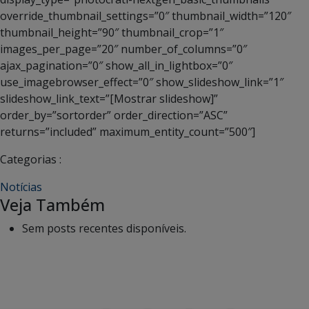
override_thumbnail_settings=”0″ thumbnail_width=”120″
thumbnail_height=”90″ thumbnail_crop=”1″
images_per_page=”20″ number_of_columns=”0″
ajax_pagination=”0″ show_all_in_lightbox=”0″
use_imagebrowser_effect=”0″ show_slideshow_link=”1″
slideshow_link_text=”[Mostrar slideshow]”
order_by=”sortorder” order_direction=”ASC”
returns=”included” maximum_entity_count=”500″]
Categorias :
Notícias
Veja Também
Sem posts recentes disponíveis.